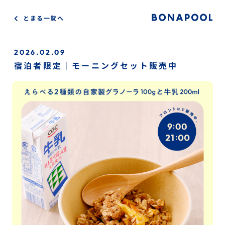
S
とまる一覧へ
k
i
p
2026.02.09
t
宿泊者限定｜モーニングセット販売中
o
c
o
n
t
e
n
t