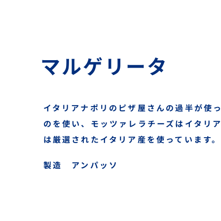
S
k
i
p
マルゲリータ
t
o
c
o
イタリアナポリのピザ屋さんの過半が使
n
のを使い、モッツァレラチーズはイタリ
t
は厳選されたイタリア産を使っています
e
n
製造 アンパッソ
t